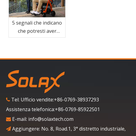
5 segnali che indicano
che potresti aver
bisogno di un ausilio
per la mobilità nella
tua vita quotidiana
Tel: Ufficio vendite:+86-0769-38937293

Assistenza telefonica:+86-0769-85922501
E-mail:
info@solaxtech.com

Aggiungere: No. 8, Road.1, 3° distretto industriale,
