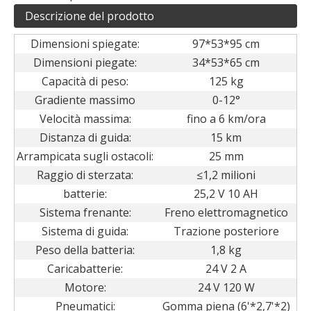
Descrizione del prodotto
Dimensioni spiegate:
97*53*95 cm
Dimensioni piegate:
34*53*65 cm
Capacità di peso:
125 kg
Gradiente massimo
0-12°
Velocità massima:
fino a 6 km/ora
Distanza di guida:
15 km
Arrampicata sugli ostacoli:
25 mm
Raggio di sterzata:
≤1,2 milioni
batterie:
25,2 V 10 AH
Sistema frenante:
Freno elettromagnetico
Sistema di guida:
Trazione posteriore
Peso della batteria:
1,8 kg
Caricabatterie:
24 V 2 A
Motore:
24 V 120 W
Pneumatici:
Gomma piena (6'*2,7'*2)