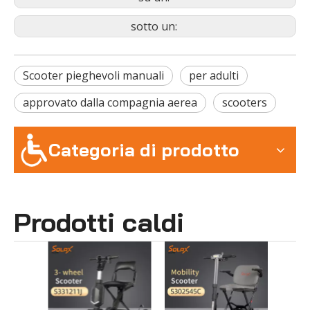
sotto un:
Scooter pieghevoli manuali
per adulti
approvato dalla compagnia aerea
scooters
Categoria di prodotto
Prodotti caldi
Scoot
S