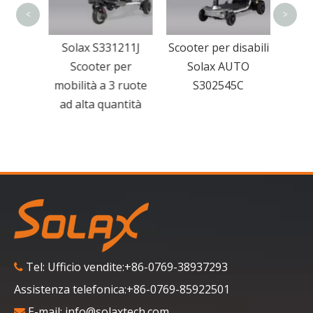
<
>
sabili
Solax S331211J
Scooter per disabili
sedile
Scooter per
Solax AUTO
e
mobilità a 3 ruote
S302545C
ad alta quantità
Tel: Ufficio vendite:+86-0769-38937293

Assistenza telefonica:+86-0769-85922501
E-mail:
info@solaxtech.com
