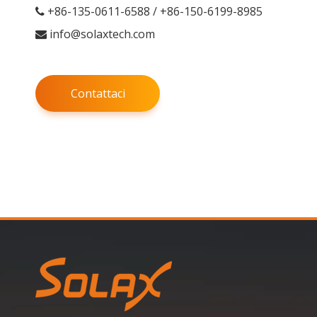
+86-135-0611-6588 / +86-150-6199-8985

info@solaxtech.com

Contattaci