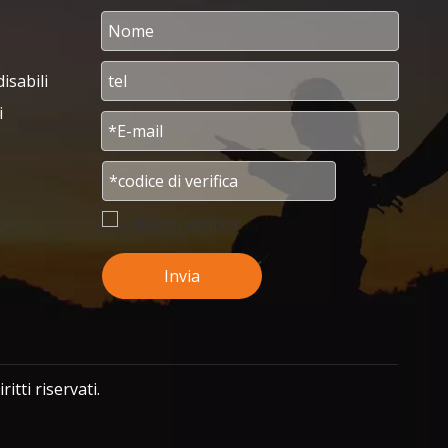
isabili
i
Invia
tti riservati.